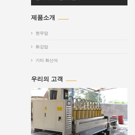
제품소개
현무암
화강암
기타 화산석
우리의 고객