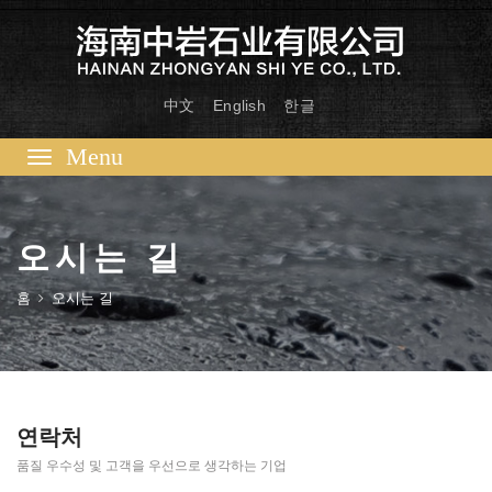
中文
English
한글
Toggle
navigation
오시는 길
홈
오시는 길
연락처
품질 우수성 및 고객을 우선으로 생각하는 기업